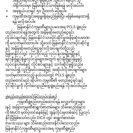
အနည်းဆုံးတစ်ဦး ရှိရမည်။ သို့သော် နေထိုင်သူ
ဒါရိုက်တာမှာ မြန်မာနိုင်ငံသားဖြစ်ရန် မလိုအပ်ပါ။
အစုရှယ်ယာရှင် ၅၀ ဦးထက် မပိုရပါ။
ကုမ္ပဏီအတွင်းရေးမှူးရှိရမည်ဖြစ်ပြီး မဖြစ်မနေထားရှိ
ရန် မလိုအပ်ပါ။
	မြန်မာနိုင်ငံကုမ္ပဏီများဥပဒေအရ PCLS ဖွဲ့စည်း
တည်ထောင်ရန်အတွက် အနိမ့်ဆုံးမတည်ငွေရင်း 
လိုအပ်ချက်နှင့် မြန်မာနိုင်ငံသားပိုင်ဆိုင်မှုအနိမ့်ဆုံးပမာဏ
ကို မသတ်မှတ်ထားပါ။ သို့သော် မြန်မာနိုင်ငံသားပိုင်ဆိုင်မှု
နှင့် အနိမ့်ဆုံးမတည်ငွေရင်းလိုအပ်ချက်တို့သည် 
မြန်မာနိုင်ငံတွင် လုပ်ကိုင်မည့် လုပ်ငန်းအမျိုးမျိုးနှင့် 
ရင်းနှီးမြှုပ်နှံမှုလုပ်ငန်းများအတွက် ရင်းနှီးမြှုပ်နှံမှုနှင့် 
လုပ်ငန်းပါမစ်နှင့် လိုင်စင်များနှင့် သက်ဆိုင်မှုရှိသည်။ 
အကယ်၍ လူကြီးမင်းအနေဖြင့် အဆိုပါလိုအပ်ချက်များ
သတ်မှတ်ထားသည့် နယ်ပယ်တွင် PCLS ဖွဲ့စည်း
တည်ထောင်မည် ဆိုပါက ကုမ္ပဏီ၏ မတည်ငွေရင်းနှင့် 
ပိုင်ဆိုင်မှုကို လိုက်လျောညီထွေဖွဲ့စည်းရန် လိုအပ်ပါမည်။
ဖွဲ့စည်းတည်ထောင်ခြင်းလုပ်ငန်းစဉ်
	ကုမ္ပဏီဖွဲ့စည်းတည်ထောင်ရန် လျှောက်လွှာများ 
(နှင့် အခြားကုမ္ပဏီစာရွက်စာတမ်းများ သိမ်းဆည်းခြင်း) 
ကို MyCO မှတ်ပုံတင်စနစ်ဖြင့် အွန်လိုင်းမှတစ်ဆင့် ပြုလုပ်
နိုင်ပြီဖြစ်သော်လည်း DICA တွင် စာရွက်စာတမ်း 
(hardcopy) များ သိမ်းဆည်းထားနိုင်ပါသေးသည်။ 
မြန်မာနိုင်ငံကုမ္ပဏီများဥပဒေအရ ကုမ္ပဏီဖွဲ့စည်း