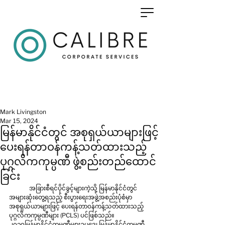
Mark Livingston
Mar 15, 2024
မြန်မာနိုင်ငံတွင် အစုရှယ်ယာများဖြင့်
ပေးရန်တာဝန်ကန့်သတ်ထားသည့်
ပုဂ္ဂလိကကုမ္ပဏီ ဖွဲ့စည်းတည်ထောင်
ခြင်း
	အခြားစီရင်ပိုင်ခွင့်များကဲ့သို့ မြန်မာနိုင်ငံတွင် 
အများဆုံးတွေ့ရသည့် စီးပွားရေးအဖွဲ့အစည်းပုံစံမှာ 
အစုရှယ်ယာများဖြင့် ပေးရန်တာဝန်ကန့်သတ်ထားသည့် 
ပုဂ္ဂလိကကုမ္ပဏီများ (PCLS) ပင်ဖြစ်သည်။ 
၂၀၁၇မြန်မာနိုင်ငံကုမ္ပဏီများဥပဒေ၊ မြန်မာနိုင်ငံကုမ္ပဏီ