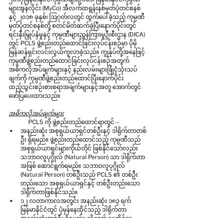
များအွန်လိုင်း (MyCo) အီလက်ထရွန်းနစ်မှတ်ပုံတင်စနစ်
နှင့် ၂၀၁၈ ခုနှစ်၊ ဩဂုတ်လတွင် ထွက်ပေါ်ခဲ့သည့် ကုမ္ပဏီ
မှတ်ပုံတင်စနစ်တို့ စတင်မိတ်ဆက်ခဲ့ပြီးနောက်ပိုင်းတွင် 
ရင်းနှီးမြှုပ်နှံမှုနှင့် ကုမ္ပဏီများညွှန်ကြားမှုဦးစီးဌာန (DICA) 
တွင် PCLS ဖွဲ့စည်းတည်ထောင်ခြင်းလုပ်ငန်းစဉ်မှာ ပိုမို
မြန်ဆန်ရှင်းလင်းလွယ်ကူလာခဲ့သည်။ ကျွန်ုပ်တို့အနေဖြင့် 
ကုမ္ပဏီဖွဲ့စည်းတည်ထောင်ခြင်းလုပ်ငန်းစဉ်အတွက် 
အဓိကလိုအပ်ချက်များနှင့် နည်းလမ်းများခြုံငုံသုံးသပ်
ချက်ကို ကုမ္ပဏီဖွဲ့စည်းတည်ထောင်ပြီးနောက်ပိုင်း 
ထည့်သွင်းစဉ်းစားစရာအချက်များနှင့်အတူ အောက်တွင် 
ဖော်ပြပေးထားသည်။ 
အဓိကလိုအပ်ချက်များ
	PCLS ကို ဖွဲ့စည်းတည်ထောင်ရာတွင် –
အနည်းဆုံး အစုရှယ်ယာရှင်တစ်ဦးနှင့် ဒါရိုက်တာတစ်
ဦး ရှိရမည်။ ဖွဲ့စည်းတည်ထောင်သည့် ကုမ္ပဏီသည် 
အစုရှယ်ယာရှင်များကိုယ်တိုင် ဖြစ်နိုင်သော်လည်း 
သဘာဝလူပုဂ္ဂိုလ် (Natural Person) သာ ဒါရိုက်တာ
အဖြစ် ဆောင်ရွက်ရမည်။ သဘာဝလူပုဂ္ဂိုလ် 
(Natural Person) တစ်ဦးသည် PCLS ၏ တစ်ဦး
တည်းသော အစုရှယ်ယာရှင်နှင့် တစ်ဦးတည်းသော 
ဒါရိုက်တာဖြစ်နိုင်သည်။
၁၂ လတာကာလအတွင်း အနည်းဆုံး ၁၈၃ ရက် 
မြန်မာနိုင်ငံတွင် ပုံမှန်နေထိုင်သည့် ဒါရိုက်တာ 