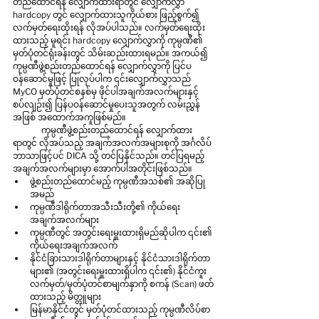
တည်ထောင်ရန် လျှောက်ထားရာတွင် လျှောက်လွှာ 
hardcopy တွင် လျှောက်ထားသူကိုယ်စား ဖြည့်စွက်၍ 
လက်မှတ်ရေးထိုးရန် လိုအပ်ပါသည်။ လက်မှတ်ရေးထိုး
ထားသည့် မူရင်း hardcopy လျှောက်လွှာကို ကုမ္ပဏီ၏ 
မှတ်ပုံတင်ရုံးခန်းတွင် သိမ်းဆည်းထားရမည်။ အကယ်၍ 
ကုမ္ပဏီဖွဲ့စည်းတည်ထောင်ရန် လျှောက်လွှာကို ပြင်ပ
ဝန်ဆောင်မှုဖြင့် ပြုလုပ်ပါက ၎င်းလျှောက်လွှာသည် 
MyCO မှတ်ပုံတင်စနစ်မှ ဖိုင်ပါအချက်အလက်များနှင့် 
စပ်လျဉ်း၍ ပြန်ပဝန်ဆောင်မှုပေးသူအတွက် လမ်းညွှန်
အဖြစ် အထောက်အကူဖြစ်မည်။
	ကုမ္ပဏီဖွဲ့စည်းတည်ထောင်ရန် လျှောက်ထား
ရာတွင် လိုအပ်သည့် အချက်အလက်အများစုကို အင်္ဂလိပ်
ဘာသာဖြင့်ပင် DICA သို့ တင်ပြနိုင်သည်။ တင်ပြရမည့် 
အချက်အလက်များမှာ အောက်ပါအတိုင်းဖြစ်သည်။
ဖွဲ့စည်းတည်ထောင်မည့် ကုမ္ပဏီအသစ်၏ အဆိုပြု
အမည်
ကုမ္ပဏီဒါရိုက်တာအသီးသီးတို့၏ ကိုယ်ရေး
အချက်အလက်များ
ကုမ္ပဏီတွင် အတွင်းရေးမှူးထားရှိမည်ဆိုပါက ၎င်း၏ 
ကိုယ်ရေးအချက်အလက်
နိုင်ငံခြားသားဒါရိုက်တာများနှင့် နိုင်ငံသားဒါရိုက်တာ
များ၏ (အတွင်းရေးမှူးထားရှိပါက ၎င်း၏) နိုင်ငံကူး
လက်မှတ်/မှတ်ပုံတင်စာမျက်နှာကို စကန် (Scan) ဖတ်
ထားသည့် မိတ္တူများ
မြန်မာနိုင်ငံတွင် မှတ်ပုံတင်ထားသည့် ကုမ္ပဏီလိပ်စာ