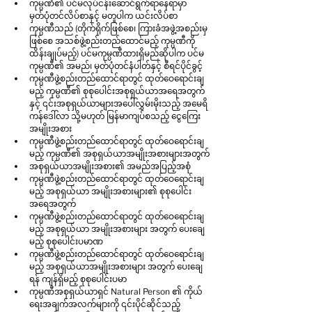
ကုမ္ပဏီ၏ ပင်မလုပ်ငန်းဆောင်ရွက်ရာနေရာမှာ 
မှတ်ပုံတင်လိပ်စာနှင့် မတူပါက ယင်းလိပ်စာ
ကုမ္ပဏီသည် (တိုက်ရိုက်ဖြစ်စေ၊ ကြားခံအဖွဲ့အစည်းမှ
ဖြစ်စေ အသစ်ဖွဲ့စည်းတည်ထောင်မည့် ကုမ္ပဏီကို 
ထိန်းချုပ်မည့်) ပင်မကုမ္ပဏီထားရှိမည်ဆိုပါက ပင်မ
ကုမ္ပဏီ၏ အမည်၊ မှတ်ပုံတင်နံပါတ်နှင့် စီရင်ပိုင်ခွင့်
ကုမ္ပဏီဖွဲ့စည်းတည်ထောင်ရာတွင် ထုတ်ဝေရောင်းချ
မည့် ကုမ္ပဏီ၏ စုစုပေါင်းအစုရှယ်ယာအရေအတွက်
နှင့် ၎င်းအစုရှယ်ယာများအပေါ်လွှမ်းမိုးသည့် အမေရိ
ကန်ဒေါ်လာ သို့မဟုတ် မြန်မာကျပ်စသည့် ငွေကြေး
အမျိုးအစား
ကုမ္ပဏီဖွဲ့စည်းတည်ထောင်ရာတွင် ထုတ်ဝေရောင်းချ
မည့် ကုမ္ပဏီ၏ အစုရှယ်ယာအမျိုးအစားများအတွက်
အစုရှယ်ယာအမျိုးအစား၏ အမည်အပြည့်အစုံ
ကုမ္ပဏီဖွဲ့စည်းတည်ထောင်ရာတွင် ထုတ်ဝေရောင်းချ
မည့် အစုရှယ်ယာ အမျိုးအစားများ၏ စုစုပေါင်း
အရေအတွက်
ကုမ္ပဏီဖွဲ့စည်းတည်ထောင်ရာတွင် ထုတ်ဝေရောင်းချ
မည့် အစုရှယ်ယာ အမျိုးအစားများ အတွက် ပေးချေ
မည့် စုစုပေါင်းပမာဏ
ကုမ္ပဏီဖွဲ့စည်းတည်ထောင်ရာတွင် ထုတ်ဝေရောင်းချ
မည့် အစုရှယ်ယာအမျိုးအစားများ အတွက် ပေးချေ
ရန် ကျန်ရှိမည့် စုစုပေါင်းပမာ
ကုမ္ပဏီအစုရှယ်ယာရှင် Natural Person ၏ ကိုယ်
ရေးအချက်အလက်များကို ၎င်းပိုင်ဆိုင်သည့် 