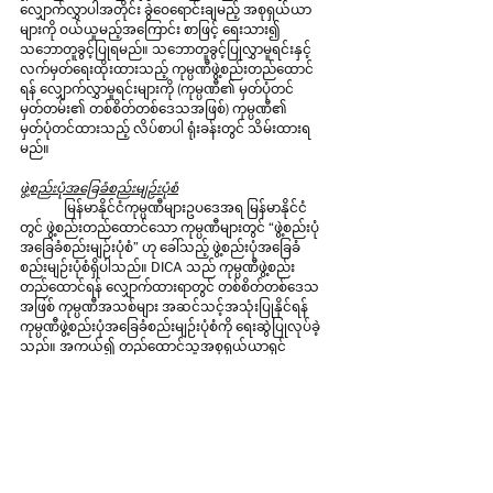
လျှောက်လွှာပါအတိုင်း ခွဲဝေရောင်းချမည့် အစုရှယ်ယာ
များကို ဝယ်ယူမည့်အကြောင်း စာဖြင့် ရေးသား၍ 
သဘောတူခွင့်ပြုရမည်။ သဘောတူခွင့်ပြုလွှာမူရင်းနှင့် 
လက်မှတ်ရေးထိုးထားသည့် ကုမ္ပဏီဖွဲ့စည်းတည်ထောင်
ရန် လျှောက်လွှာမူရင်းများကို (ကုမ္ပဏီ၏ မှတ်ပုံတင်
မှတ်တမ်း၏ တစ်စိတ်တစ်ဒေသအဖြစ်) ကုမ္ပဏီ၏ 
မှတ်ပုံတင်ထားသည့် လိပ်စာပါ ရုံးခန်းတွင် သိမ်းထားရ
မည်။
ဖွဲ့စည်းပုံအခြေခံစည်းမျဉ်းပုံစံ
	မြန်မာနိုင်ငံကုမ္ပဏီများဥပဒေအရ မြန်မာနိုင်ငံ
တွင် ဖွဲ့စည်းတည်ထောင်သော ကုမ္ပဏီများတွင် “ဖွဲ့စည်းပုံ
အခြေခံစည်းမျဉ်းပုံစံ” ဟု ခေါ်သည့် ဖွဲ့စည်းပုံအခြေခံ
စည်းမျဉ်းပုံစံရှိပါသည်။ DICA သည် ကုမ္ပဏီဖွဲ့စည်း
တည်ထောင်ရန် လျှောက်ထားရာတွင် တစ်စိတ်တစ်ဒေသ
အဖြစ် ကုမ္ပဏီအသစ်များ အဆင်သင့်အသုံးပြုနိုင်ရန် 
ကုမ္ပဏီဖွဲ့စည်းပုံအခြေခံစည်းမျဉ်းပုံစံကို ရေးဆွဲပြုလုပ်ခဲ့
သည်။ အကယ်၍ တည်ထောင်သူအစုရှယ်ယာရှင်
များသည် မတူညီသည့် ဖွဲ့စည်းပုံအခြေခံစည်းမျဉ်းပုံစံကို 
အသုံးပြုလိုပါက ကုမ္ပဏီဖွဲ့စည်းတည်ထောင်ရန် 
လျှောက်လွှာနှင့်အတူ မြန်မာဘာသာဖြင့်ရေးသားထား
သည့် ဖွဲ့စည်းပုံအခြေခံစည်းမျဉ်းပုံစံကို ပူးတွဲပေးပို့ရမည် 
(အင်္ဂလိပ်ဘာသာဖြင့်လည်း ရေးသာပေးပို့နိုင်သည်)။ 
(DICA ၏ ဖွဲ့စည်းပုံအခြေခံစည်းမျဉ်းပုံစံသည် သာမန်
အစုရှယ်ယာများအတွက်သာဖြစ်၍ အခြားအမျိုးအစား