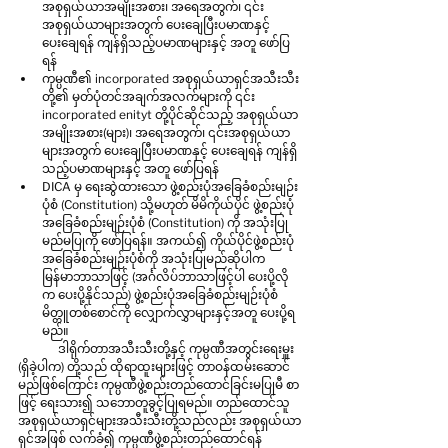
အစုရှယ်ယာအမျိုးအစား၊ အရေအတွက်၊ ၎င်း
အစုရှယ်ယာများအတွက် ပေးချေပြီးပမာဏနှင့် 
ပေးချေရန် ကျန်ရှိသည့်ပမာဏများနှင့် အတူ ဖော်ပြ
ရန်
ကုမ္ပဏီ၏ incorporated အစုရှယ်ယာရှင်အသီးသီး
တို့၏ မှတ်ပုံတင်အချက်အလက်များကို ၎င်း 
incorporated enityt တို့ပိုင်ဆိုင်သည့် အစုရှယ်ယာ
အမျိုးအစား(များ)၊ အရေအတွက်၊ ၎င်းအစုရှယ်ယာ
များအတွက် ပေးချေပြီးပမာဏနှင့် ပေးချေရန် ကျန်ရှိ
သည့်ပမာဏများနှင့် အတူ ဖော်ပြရန်
DICA မှ ရေးဆွဲထားသော ဖွဲ့စည်းပုံအခြေခံစည်းမျဉ်း
ပုံစံ (Constitution) သို့မဟုတ် မိမိကိုယ်ပိုင် ဖွဲ့စည်းပုံ
အခြေခံစည်းမျဉ်းပုံစံ (Constitution) ကို အသုံးပြု
မည်မပြုကို ဖော်ပြရန်။ အကယ်၍ ကိုယ်ပိုင်ဖွဲ့စည်းပုံ
အခြေခံစည်းမျဉ်းပုံစံကို အသုံးပြုမည်ဆိုပါက 
မြန်မာဘာသာဖြင့် (အင်္ဂလိပ်ဘာသာဖြင့်ပါ ပေးပို့လို
က ပေးပို့နိုင်သည်) ဖွဲ့စည်းပုံအခြေခံစည်းမျဉ်းပုံစံ
မိတ္တူတစ်စောင်ကို လျှောက်လွှာများနှင့်အတူ ပေးပို့ရ
မည်။
	ဒါရိုက်တာအသီးသီးတို့နှင့် ကုမ္ပဏီအတွင်းရေးမှူး 
(ရှိခဲ့ပါက) တို့သည် ထိုရာထူးများဖြင့် တာဝန်ထမ်းဆောင်
မည်ဖြစ်ကြောင်း ကုမ္ပဏီဖွဲ့စည်းတည်ထောင်ခြင်းမပြုမီ စာ
ဖြင့် ရေးသား၍ သဘောတူခွင့်ပြုရမည်။ တည်ထောင်သူ
အစုရှယ်ယာရှင်များအသီးသီးတို့သည်လည်း အစုရှယ်ယာ
ရှင်အဖြစ် လက်ခံ၍ ကုမ္ပဏီဖွဲ့စည်းတည်ထောင်ရန် 