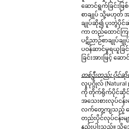
ဆောင်ရွက်ခြင်းဖြ
စာချုပ် သို့မဟုတ်
ချုပ်ဆို၍ ပူးတွဲပို
ကာ တည်ထောင်ကြသည်
ပဋိညာဉ်စာချုပ်ချုပ်
ပဝန်ဆာင်မှုရယူခြင်း
ခြင်းအားဖြင့် ဆောင
တစ်ဦးတည်း ပိုင်ဆိုင
လူပုဂ္ဂိုလ် (Natura
ကို တိုက်ရိုက်ပိုင်ဆိ
အသေးစားလုပ်ငန်းများတ
လက်တွေ့ကျသည့် ရွေး
တည်းပိုင်လုပ်ငန်း
နည်းပါးသည်။ သို့သေ