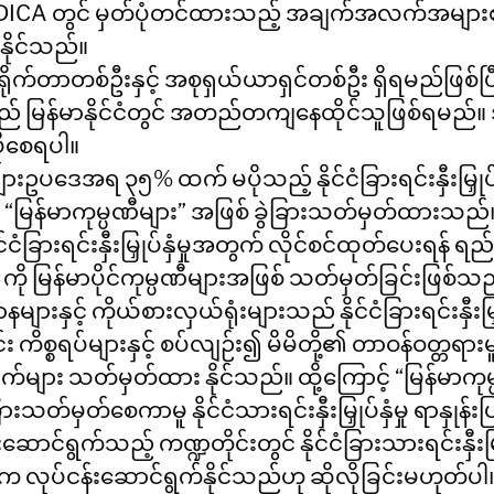
ီး DICA တွင် မှတ်ပုံတင်ထားသည့် အချက်အလက်အများစ
နိုင်သည်။
ိုက်တာတစ်ဦးနှင့် အစုရှယ်ယာရှင်တစ်ဦး ရှိရမည်ဖြစ်ပြ
် မြန်မာနိုင်ငံတွင် အတည်တကျနေထိုင်သူဖြစ်ရမည်။
ိုစေရပါ။
များဥပဒေအရ ၃၅% ထက် မပိုသည့် နိုင်ငံခြားရင်းနှီးမြှုပ်နှ
 “မြန်မာကုမ္ပဏီများ” အဖြစ် ခွဲခြားသတ်မှတ်ထားသည်။ 
်ငံခြားရင်းနှီးမြှုပ်နှံမှုအတွက် လိုင်စင်ထုတ်ပေးရန် ရည်
 ကို မြန်မာပိုင်ကုမ္ပဏီများအဖြစ် သတ်မှတ်ခြင်းဖြစ်သည်
ားနှင့် ကိုယ်စားလှယ်ရုံးများသည် နိုင်ငံခြားရင်းနှီးမြှုပ်န
်း ကိစ္စရပ်များနှင့် စပ်လျဉ်း၍ မိမိတို့၏ တာဝန်ဝတ္တရ
ချက်များ သတ်မှတ်ထား နိုင်သည်။ ထို့ကြောင့် “မြန်မာကုမ
းသတ်မှတ်စေကာမူ နိုင်ငံသားရင်းနှီးမြှုပ်နှံမှု ရာနှုန်
ဆောင်ရွက်သည့် ကဏ္ဍတိုင်းတွင် နိုင်ငံခြားသားရင်းနှီးမြှ
 လုပ်ငန်းဆောင်ရွက်နိုင်သည်ဟု ဆိုလိုခြင်းမဟုတ်ပါ။