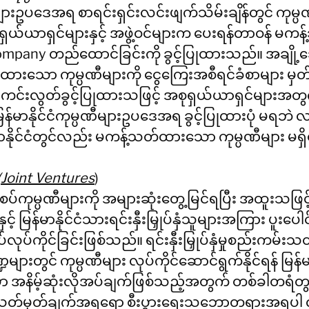
ဏီများဥပဒေအရ စာရင်းရှင်းလင်းဖျက်သိမ်းချိန်တွင် ကု
စုရှယ်ယာရှင်များနှင့် အဖွဲ့ဝင်များက ပေးရန်တာဝန် မက
ompany တည်ထောင်ခြင်းကို ခွင့်ပြုထားသည်။ အချ
ထားသော ကုမ္ပဏီများကို ငွေကြေးအစီရင်ခံစာများ မှ
ကင်းလွတ်ခွင့်ပြုထားသဖြင့် အစုရှယ်ယာရှင်များအတွက် ပ
န်မာနိုင်ငံကုမ္ပဏီများဥပဒေအရ ခွင့်ပြုထားပုံ မရဘဲ လ
နိုင်ငံတွင်လည်း မကန့်သတ်ထားသော ကုမ္ပဏီများ မရှိ
(Joint Ventures
)
ုစပ်ကုမ္ပဏီများကို အများဆုံးတွေ့မြင်ရပြီး အထူးသဖြင့် 
ားနှင့် မြန်မာနိုင်ငံသားရင်းနှီးမြှုပ်နှံသူများအကြား ပူးပေါင
ုပ်ကိုင်ခြင်းဖြစ်သည်။ ရင်းနှီးမြှုပ်နှံမှုစည်းကမ်းသ
ားတွင် ကုမ္ပဏီများ လုပ်ကိုင်ဆောင်ရွက်နိုင်ရန် မြန်မ
င်ရန်မှာ အနိမ့်ဆုံးလိုအပ်ချက်ဖြစ်သည့်အတွက် တစ်ခါတရံတ
စည်းသတ်မှတ်ချက်အရရော စီးပွားရေးသဘောတရားအရပါ လု