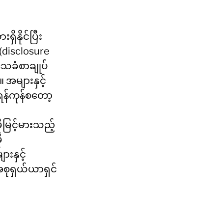
ိနိုင်ပြီး
(disclosure 
သေခံစာချုပ်
 အများနှင့်
ရန်ကုန်စတော့
ုမြင့်မားသည့် 
ု
ားနှင့်
အစုရှယ်ယာရှင်