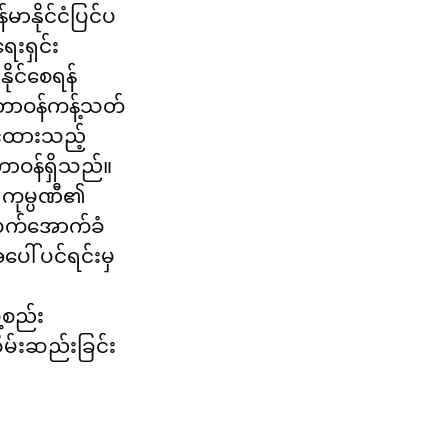
မာနိုင်ငံပြင်ပ
ေးရှင်း
နိုင်စေရန် 
ရန်တာဝန်ကန့်သတ်
င်ထားသည့် 
 တာဝန်ရှိသည်။ 
ု ကုမ္ပဏီ၏ 
ာ လက်အောက်ခံ
အပေါ် ပင်ရင်းမှ
ဲ့စည်း
မ်းဆည်းခြင်း 