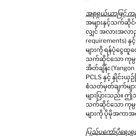
အစုရှယ်ယာဖြင့် ကန
အများနှင့်သက်ဆိုင်
လျှင် အလားအလာညွှန
requirements) နှင
များကို ရန်ပုံငွေထ
သက်ဆိုင်သော ကုမ္ပ
အိတ်ချိန်း (Yangon
PCLS နှင့် နှိုင်းယှ
စံသတ်မှတ်ချက်များဖ
များပြားသည်။ ဤသို့ 
သက်ဆိုင်သော ကုမ္ပ
များကို ပိုမိုအကာ
ပြည်ပကော်ပိုရေးရှင