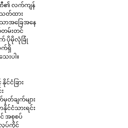
မ္ပဏီ၏ လက်ကျန်
န့်သတ်ထား
ို့သောအခြေအနေ
တ်တမ်းတင်
ိုမိုလုံခြုံ
က်ရှိ
သေးပါ။  
နိုင်ငံခြား
်း
တ်မှတ်ချက်များ
ာနိုင်ငံသားရင်း
ွင် အစုစပ်
ပ်ကိုင်