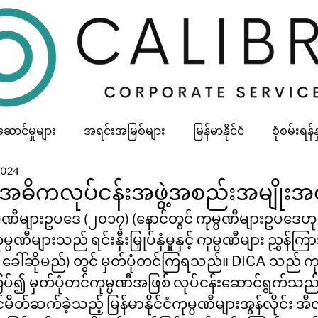
ောင်မှုများ
အရင်းအမြစ်များ
မြန်မာနိုင်ငံ
စုံစမ်းရန
2024
ံရှိ အဓိကလုပ်ငန်းအဖွဲ့အစည်းအမျိုးအ
ုမ္ပဏီများသည် ရင်းနှီးမြှုပ်နှံမှုနှင့် ကုမ္ပဏီများ ညွှန်ကြာ
 ခေါ်ဆိုမည်) တွင် မှတ်ပုံတင်ကြရသည်။ DICA သည် ကုမ္
းကြပ်၍ မှတ်ပုံတင်ကုမ္ပဏီအဖြစ် လုပ်ငန်းဆောင်ရွက်သည်။
်ဆက်ခဲ့သည့် မြန်မာနိုင်ငံကုမ္ပဏီများအွန်လိုင်း အ