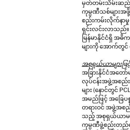
မှတ်တမ်းသိမ်းဆည်း
ကုမ္ပဏီသစ်များအဖို
စည်းကမ်းလိုက်နာမှု
ရှင်းလင်းလာသည်။
မြန်မာနိုင်ငံရှိ 
များကို အောက်တွင
အစုရှယ်ယာများဖြင့
အခြားနိုင်ငံအတော်
လုပ်ငန်းအဖွဲ့အစည်
များ (နောင်တွင် PC
အမည်ဖြင့် အခြေပစ္စည်
တရားဝင် အဖွဲ့အစည်
သည့် အစုရှယ်ယာမတ
ကုမ္ပဏီဖွဲ့စည်းတည်ထ