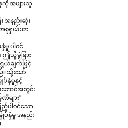
ုကို အများသူ
ီး အနည်းဆုံး 
 အစုရှယ်ယာ
ံမှု ပါဝင်
ဤသို့ခွဲခြား
ရွယ်ချက်ဖြင့် 
။ သို့သော် 
ှံမှုနှင့် 
ားမူဘောင်အတွင်း
္ပဏီများ” 
းပြည့်ပါဝင်သော 
ုပ်နှံမှု အနည်း
 