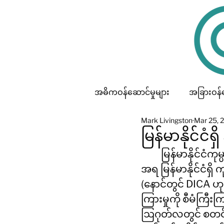
အဓိကဝန်ဆောင်မှုများ
အခြားဝန်ဆ
Mark Livingston
Mar 25, 
မြန်မာနိုင်င
	မြန်မာနိုင်ငံကုမ္ပဏီများဥပဒေ (၂၀၁၇) (နောင်တွင် ကုမ္ပဏီများဥပဒေဟု ခေါ်ဆိုမည်) 
အရ မြန်မာနိုင်ငံရှိ က
(နောင်တွင် DICA ဟု
ကြားမှုကို စီမံကြီ
ဩဂုတ်လတွင် စတင်မိတ