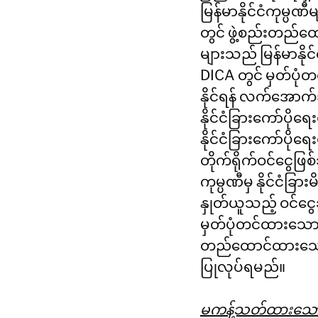
မြန်မာနိုင်ငံကုမ္ပဏီ
တွင် ဖွဲ့စည်းတည်ထေ
များသည် မြန်မာနိုင်ငံ
DICA တွင် မှတ်ပုံတ
နိုင်ရန် လက်အောက်ခ
နိုင်ငံခြားကော်ပို
နိုင်ငံခြားကော်ပိုရ
တိုက်ရိုက်ဝင်ငွေဖ
ကုမ္ပဏီမှ နိုင်ငံခြာ
နှုတ်ယူသည့် ဝင်ငွေ
မှတ်ပုံတင်ထားသော နိ
တည်ထောင်ထားသော ကု
ပြုလုပ်ရမည်။
မကန့်သတ်ထားသော 