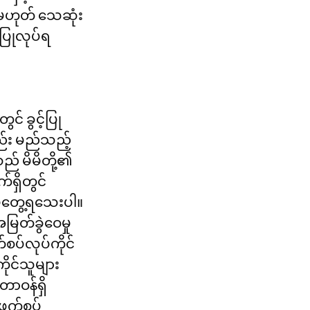
့မဟုတ် သေဆုံး
ပြုလုပ်ရ
င် ခွင့်ပြု
ည်း မည်သည့်
ည် မိမိတို့၏ 
ရှိတွင် 
 မတွေ့ရသေးပါ။ 
ြတ်ခွဲဝေမှု 
ပ်လုပ်ကိုင်
ိုင်သူများ
တာဝန်ရှိ
ဖက်စပ်