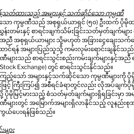
့်သတ်ထားသည့် အများနှင့် သက်ဆိုင်သော ကုမ္ပဏီ
သော ကုမ္ပဏီသည် အစုရှယ်ယာရှင် (၅၀) ဦးထက် ပိုမိုထားရှ
်းတမ်းနှင့် စာရင်းဖျက်သိမ်းခြင်းသတ်မှတ်ချက်များ 
့်အညီ အစုရှယ်ယာများ သို့မဟုတ် အခြားငွေချေးသက်
ူထောင်ရန် အများပြည်သူသို့ ကမ်းလှမ်းရောင်းချနိုင်သည်။
ဏီများသည် စာရင်းသွင်းစည်းကမ်းချက်များနှင့်အညီ 
 Stock Exchange) တွင် စာရင်းသွင်းနိုင်သည်။ 
ဉ်ကြည့်သော် အများနှင့်သက်ဆိုင်သော ကုမ္ပဏီများကို ပိုမိ
ြင့် ကြီးကြပ်၍ အစီရင်ခံရာတွင်လည်း လိုအပ်ချက်ပိုမိ
ပိုမိုမြင့်မားသည့် စံသတ်မှတ်ချက်များရှိရခြင်းမှာ အမျ
ဏီများတွင် အမြောက်အများရှိလာနိုင်သည့် လူနည်းစု
အကွယ်ပေးရန်ဖြစ်သည်။
်းများ