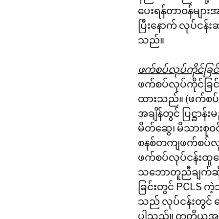
ပေးရန်တာဝန်များအတ
ပြီးနောက် လုပ်ငန်း
သည်။
ဖက်စပ်လုပ်ကိုင်ခြင
ဖက်စပ်လုပ်ကိုင်ခြင
ထားသည်။ (ဖက်စပ်လ
အချိန်တွင် ပြဋ္ဌာန်
မိတ်ဆွေ၊ မိသားစုဝင
စနစ်တကျဖက်စပ်လုပ်က
ဖက်စပ်လုပ်ငန်းထူထ
သဘောတူညီချက်ဆိုင
ခြင်းတွင် PCLS ကဲ့
သည် လုပ်ငန်းတွင် ပေ
ပါသည်။ တတိယအဖွဲ့