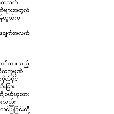
ခင်ကထက် 
ပဏီများအတွက် 
်ဆန်လွယ်ကူ
ုပ်အချက်အလက်
ထောင်ထားသည့် 
လိကကုမ္ပဏီ
ုယ်ပိုင်
 သီးခြား
တို့ ဝယ်ယူထား
ားလည်း 
တင်ပြခြင်းတို့ 