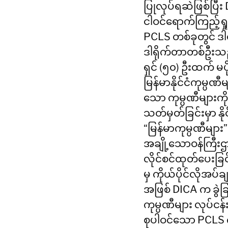
ပြုလုပ်ရဆဲဖြစ်ပြ
ငါဝင်ရောက်ကြည့်ရှု
PCLS တစ်ခုတွင် ဒါရ
ဒါရိုက်တာတစ်ဦးသည
ရှင် (၅၀) ဦးထက် မပ
မြန်မာနိုင်ငံကုမ္ပဏီ
သော ကုမ္ပဏီများကို
သတ်မှတ်ခြင်းမှာ နိုင
“မြန်မာကုမ္ပဏီများ”
အချို့သောဝန်ကြီးဌာနမျ
လိုင်စင်ထုတ်ပေးခြင
မှ ကိုယ်ပိုင်လိုအပ်
အဖြစ် DICA က ခွဲခြာ
ကုမ္ပဏီများ လုပ်ငန်း
စုပါဝင်သော PCLS က