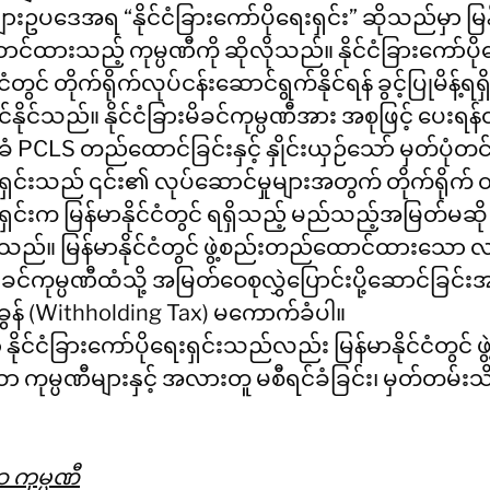
များဥပဒေအရ “နိုင်ငံခြားကော်ပိုရေးရှင်း” ဆိုသည်မှာ မြန်
ာင်ထားသည့် ကုမ္ပဏီကို ဆိုလိုသည်။ နိုင်ငံခြားကော်ပိုရ
တွင် တိုက်ရိုက်လုပ်ငန်းဆောင်ရွက်နိုင်ရန် ခွင့်ပြုမိန့်ရရှိ
င်နိုင်သည်။ နိုင်ငံခြားမိခင်ကုမ္ပဏီအား အစုဖြင့် ပေး
ံ PCLS တည်ထောင်ခြင်းနှင့် နှိုင်းယှဉ်သော် မှတ်ပုံတ
ရေးရှင်းသည် ၎င်း၏ လုပ်ဆောင်မှုများအတွက် တိုက်ရိုက်
ေးရှင်းက မြန်မာနိုင်ငံတွင် ရရှိသည့် မည်သည့်အမြတ်မဆိ
ြစ်သည်။ မြန်မာနိုင်ငံတွင် ဖွဲ့စည်းတည်ထောင်ထားသေ
းမိခင်ကုမ္ပဏီထံသို့ အမြတ်ဝေစုလွှဲပြောင်းပို့ဆောင်ခြင်း
ခွန် (Withholding Tax) မကောက်ခံပါ။  
ုင်ငံခြားကော်ပိုရေးရှင်းသည်လည်း မြန်မာနိုင်ငံတွင် ဖွ
မ္ပဏီများနှင့် အလားတူ မစီရင်ခံခြင်း၊ မှတ်တမ်းသိ
ကုမ္ပဏီ