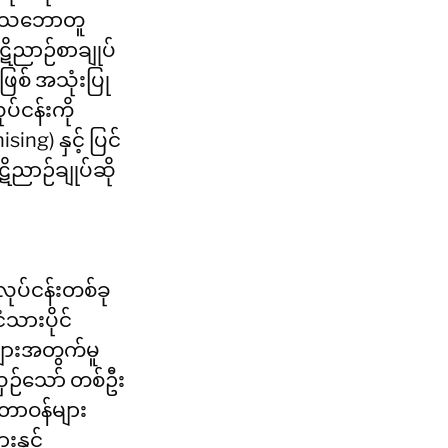
ျားသဘောတူ
ဋိညာဉ်စာချုပ်
ဖြစ် အသုံးပြု
ငန်းကို 
ng) နှင့် ပြင်
ဋိညာဉ်ချုပ်ဆို
လုပ်ငန်းတစ်ခု
ံသားပိုင် 
ူများအတွက်မူ 
ယှဉ်သော် တစ်ဦး
တာဝန်များ 
နှင့် 