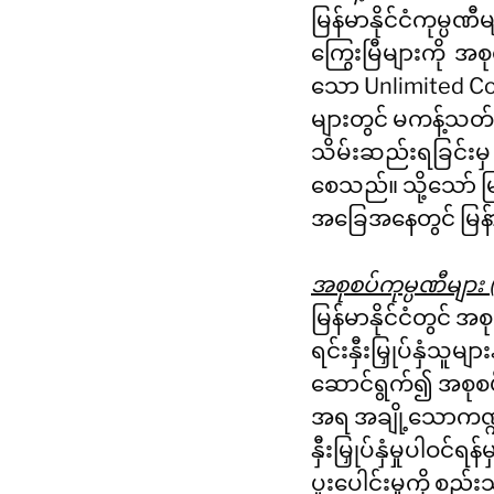
မြန်မာနိုင်ငံကုမ္ပ
ကြွေးမြီများကို  အ
သော Unlimited C
များတွင် မကန့်သတ်
သိမ်းဆည်းရခြင်းမှ 
စေသည်။ သို့သော် မြ
အခြေအနေတွင် မြန်ာ
အစုစပ်ကုမ္ပဏီများ 
မြန်မာနိုင်ငံတွင် အစ
ရင်းနှီးမြှုပ်နှံသူမျ
ဆောင်ရွက်၍ အစုစပ်လ
အရ အချို့သောကဏ္ဍမျ
နှီးမြှုပ်နှံမှုပါဝ
ပူးပေါင်းမှုကို 