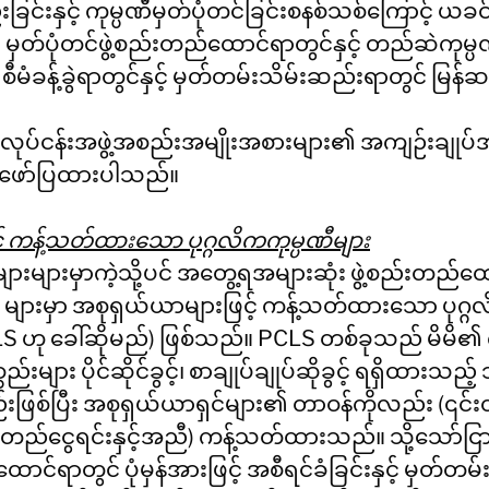
ခြင်းနှင့် ကုမ္ပဏီမှတ်ပုံတင်ခြင်းစနစ်သစ်ကြောင့် ယ
့ မှတ်ပုံတင်ဖွဲ့စည်းတည်ထောင်ရာတွင်နှင့် တည်ဆဲကုမ္
 စီမံခန့်ခွဲရာတွင်နှင့် မှတ်တမ်းသိမ်းဆည်းရာတွင် မြန
အဓိကလုပ်ငန်းအဖွဲ့အစည်းအမျိုးအစားများ၏ အကျဉ်းချ
် ဖော်ပြထားပါသည်။
် ကန့်သတ်ထားသော ပုဂ္ဂလိကကုမ္ပဏီများ
များများမှာကဲ့သို့ပင် အတွေ့ရအများဆုံး ဖွဲ့စည်းတည်
း များမှာ အစုရှယ်ယာများဖြင့် ကန့်သတ်ထားသော ပုဂ္ဂ
LS ဟု ခေါ်ဆိုမည်) ဖြစ်သည်။ PCLS တစ်ခုသည် မိမိ၏ ကိ
းများ ပိုင်ဆိုင်ခွင့်၊ စာချုပ်ချုပ်ဆိုခွင့် ရရှိထားသည့်
းဖြစ်ပြီး အစုရှယ်ယာရှင်များ၏ တာဝန်ကိုလည်း (၎င်း
ည်ငွေရင်းနှင့်အညီ) ကန့်သတ်ထားသည်။ သို့သော်ငြ
ောင်ရာတွင် ပုံမှန်အားဖြင့် အစီရင်ခံခြင်းနှင့် မှတ်တမ်း