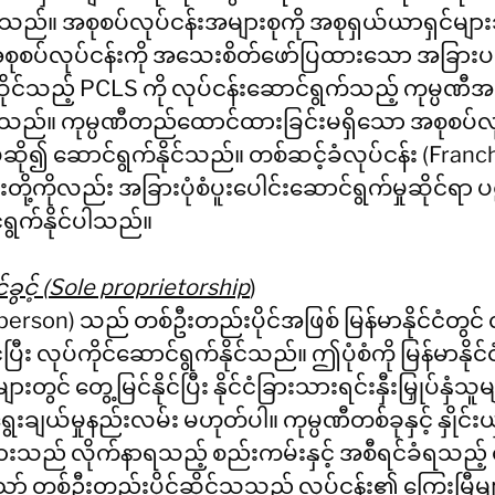
စ်သည်။ အစုစပ်လုပ်ငန်းအများစုကို အစုရှယ်ယာရှင်မ
 အစုစပ်လုပ်ငန်းကို အသေးစိတ်ဖော်ပြထားသော အခြားပ
င်ဆိုင်သည့် PCLS ကို လုပ်ငန်းဆောင်ရွက်သည့် ကုမ္ပဏီအ
။ ကုမ္ပဏီတည်ထောင်ထားခြင်းမရှိသော အစုစပ်လုပ်
ဆို၍ ဆောင်ရွက်နိုင်သည်။ တစ်ဆင့်ခံလုပ်ငန်း (Franchisi
တို့ကိုလည်း အခြားပုံစံပူးပေါင်းဆောင်ရွက်မှုဆိုင်ရာ ပ
်ရွက်နိုင်ပါသည်။
်ခွင့် (Sole proprietorship
)
l person) သည် တစ်ဦးတည်းပိုင်အဖြစ် မြန်မာနိုင်ငံတွင် 
ုင်ပြီး လုပ်ကိုင်ဆောင်ရွက်နိုင်သည်။ ဤပုံစံကို မြန်မာနိုင်င
ွင် တွေ့မြင်နိုင်ပြီး နိုင်ငံခြားသားရင်းနှီးမြှုပ်နှံသ
ချယ်မှုနည်းလမ်း မဟုတ်ပါ။ ကုမ္ပဏီတစ်ခုနှင့် နှိုင်း
များသည် လိုက်နာရသည့် စည်းကမ်းနှင့် အစီရင်ခံရသည့် 
ာ် တစ်ဦးတည်းပိုင်ဆိုင်သူသည် လုပ်ငန်း၏ ကြွေးမြီများ