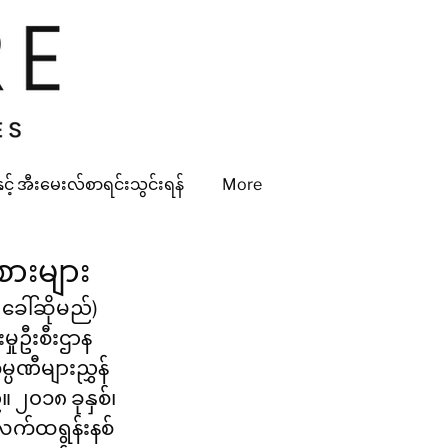
်နှင့် အီးမေးလ်စာရင်းသွင်းရန်
More
စားများ
းမှုဦးစီးဌာန 
ပဏီများညွှန်
 ၂၀၁၈ ခုနှစ်၊ 
ီလက်ထရွန်းနစ်