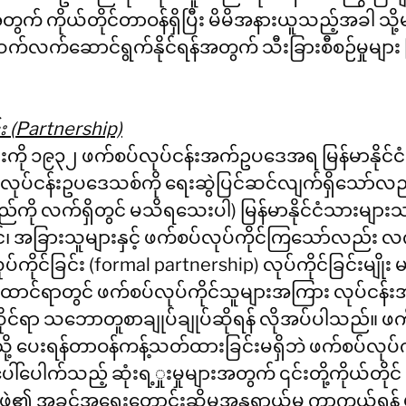
ွက် ကိုယ်တိုင်တာဝန်ရှိပြီး မိမိအနားယူသည့်အခါ သို
ဆက်လက်ဆောင်ရွက်နိုင်ရန်အတွက် သီးခြားစီစဉ်မှုများ 
်း (Partnership)
်းကို ၁၉၃၂ ဖက်စပ်လုပ်ငန်းအက်ဥပဒေအရ မြန်မာနိုင်ငံတွ
ုပ်ငန်းဥပဒေသစ်ကို ရေးဆွဲပြင်ဆင်လျက်ရှိသော်လ
းမည်ကို လက်ရှိတွင် မသိရသေးပါ) မြန်မာနိုင်ငံသားများသ
်၊ အခြားသူများနှင့် ဖက်စပ်လုပ်ကိုင်ကြသော်လည်း လက်
ိုင်ခြင်း (formal partnership) လုပ်ကိုင်ခြင်းမျိုး
ောင်ရာတွင် ဖက်စပ်လုပ်ကိုင်သူများအကြား လုပ်ငန်းအမ
်ရာ သဘောတူစာချုပ်ချုပ်ဆိုရန် လိုအပ်ပါသည်။ ဖက်စ
သို့ ပေးရန်တာဝန်ကန့်သတ်ထားခြင်းမရှိဘဲ ဖက်စပ်လုပ်က
ါ်ပေါက်သည့် ဆုံးရ့ှုးမှုများအတွက် ၎င်းတို့ကိုယ်တိုင် 
၏ အခွင့်အရေးတောင်းဆိုမှုအန္တရာယ်မှ ကာကွယ်ရန် 